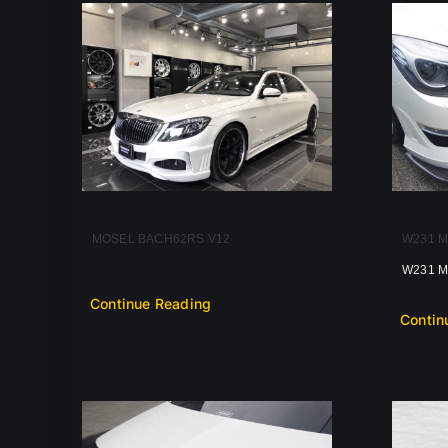
MOSEL BACH62RS V12
W231
W231 M
Continue Reading
Contin