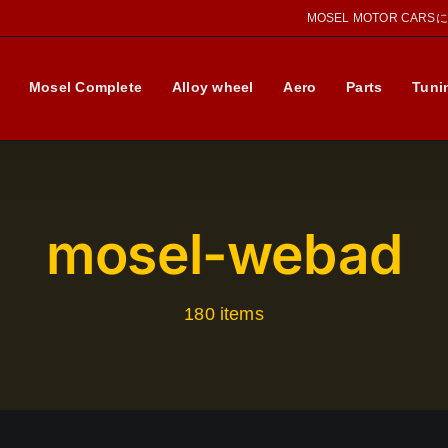
MOSEL MOTOR CAR
Mosel Complete
Alloy wheel
Aero
Parts
Tuni
mosel-webad
180 items