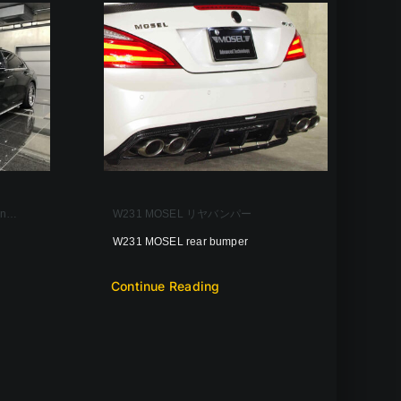
on…
W231 MOSEL リヤバンパー
W231 MOSEL rear bumper
Continue Reading