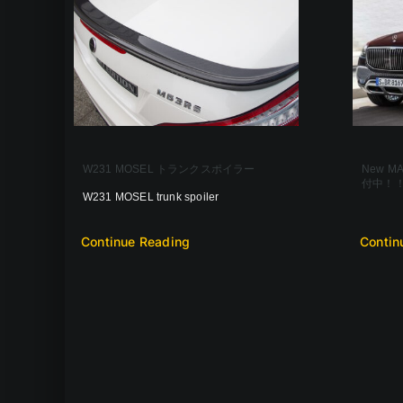
W231 MOSEL トランクスポイラー
New M
付中！
W231 MOSEL trunk spoiler
Continue Reading
Contin