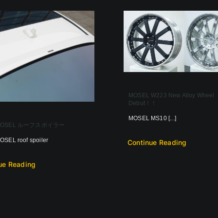
MOSEL W223 New Alloy Wheel
Debut！！
MOSEL MS10 [...]
 MOSEL ルーフスポイラー
SEL roof spoiler
Continue Reading
ue Reading