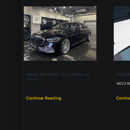
MOSEL BACH72RS V12 Complete car
W222
Debut！！
W222 MO
Continue Reading
Contin