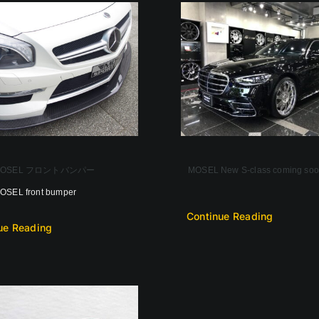
 MOSEL フロントバンパー
MOSEL New S-class coming so
OSEL front bumper
Continue Reading
ue Reading