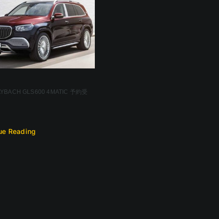
AYBACH GLS600 4MATIC 予約受
！
ue Reading