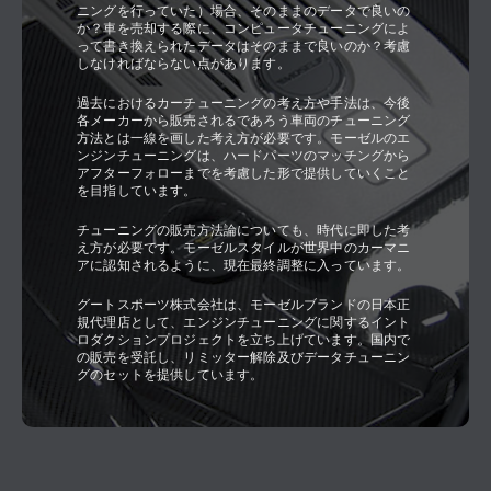
ニングを行っていた）場合、そのままのデータで良いの
か？車を売却する際に、コンピュータチューニングによ
って書き換えられたデータはそのままで良いのか？考慮
しなければならない点があります。
過去におけるカーチューニングの考え方や手法は、今後
各メーカーから販売されるであろう車両のチューニング
方法とは一線を画した考え方が必要です。モーゼルのエ
ンジンチューニングは、ハードパーツのマッチングから
アフターフォローまでを考慮した形で提供していくこと
を目指しています。
チューニングの販売方法論についても、時代に即した考
え方が必要です。モーゼルスタイルが世界中のカーマニ
アに認知されるように、現在最終調整に入っています。
グートスポーツ株式会社は、モーゼルブランドの日本正
規代理店として、エンジンチューニングに関するイント
ロダクションプロジェクトを立ち上げています。国内で
の販売を受託し、リミッター解除及びデータチューニン
グのセットを提供しています。