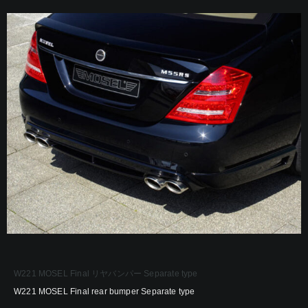
W221 MOSEL Final リヤバンパー Separate type
W221 MOSEL Final rear bumper Separate type