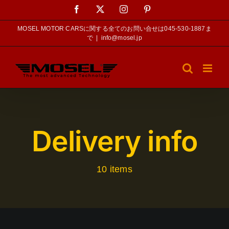
Skip
Facebook
X
Instagram
Pinterest
to
content
MOSEL MOTOR CARSに関する全てのお問い合せは045-530-1887ま
で
|
info@mosel.jp
Delivery info
10 items