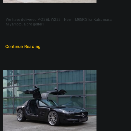
We have delivered MOSEL W222 New M65RS for Katsumasa
Miyamoto, a pro golfer!!
Continue Reading