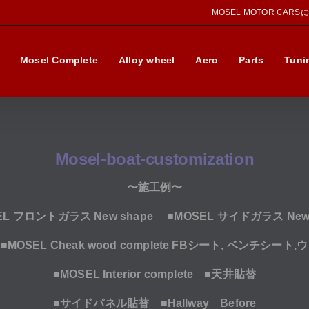
MOSEL MOTOR CAR
Mosel Complete
Alloy wheel
Aero
Parts
Tuni
Mosel-boat-customization
〜施工例〜
EL フロントガラス New shape
■
MOSEL サイドガラス New 
e
■MOSEL Cheak wood complete
FBシート, ベンチシート,
■
MOSEL Interior complete
■
天井貼替
■
サイドパネル貼替
■
Hallway Before