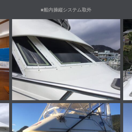
■
船内操縦システム取外