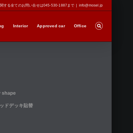
Sに関する全てのお問い合せは045-530-1887まで
|
info@mosel.jp
ng
Interior
Approved car
Office
shape
ウッドデッキ貼替