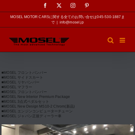
Skip
Facebook
X
Instagram
Pinterest
to
content
MOSEL MOTOR CARSに関する全てのお問い合せは045-530-1887ま
で
|
info@mosel.jp
■MOSEL フロントバンパー
■MOSEL サイドスカート
■MOSEL リヤバンパー
■MOSEL マフラー
■MOSEL フロントバンパー
■MOSEL New Interior Premium Package
■MOSEL 3点式ペダルセット
■MOSEL New Design MS10-2 Chrom(新品)
■MOSEL エンジンコンピューターチューン
■MOSEL ジャパン正規ディーラー車