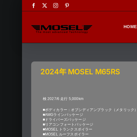
Skip
Facebook
X
Instagram
Pinterest
to
content
HOME
2024年 MOSEL M65RS
検 2027/6 走行 5,000km
■ボディカラー：オブシディアンブラック（メタリック
■AMGラインパッケージ
■ドライバーズパッケージ
■リアコンフォートパッケージ
■MOSEL トランクスポイラー
■MOSEL ルーフスポイラー