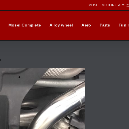
MOSEL MOTOR CAR
Mosel Complete
Alloy wheel
Aero
Parts
Tuni
0