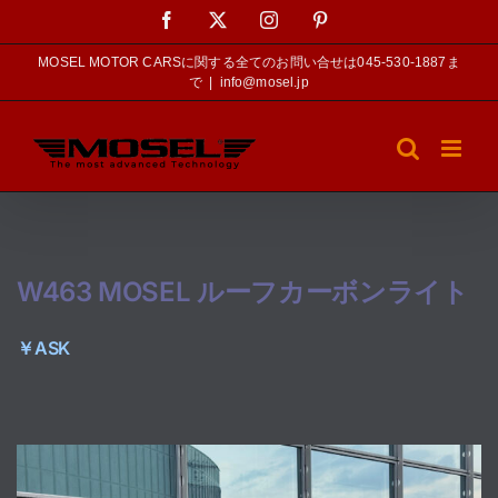
Skip
Facebook
X
Instagram
Pinterest
to
content
MOSEL MOTOR CARSに関する全てのお問い合せは045-530-1887ま
で
|
info@mosel.jp
W463 MOSEL ルーフカーボンライト
￥ASK