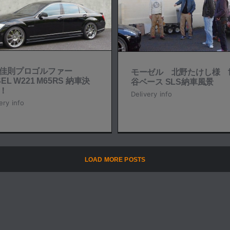
モーゼル 北野たけし様
田谷ベース SLS納車風景
Delivery info
本佳則プロゴルファー
モーゼル 北野たけし様 
EL W221 M65RS 納車決
谷ベース SLS納車風景
！
Delivery info
ery info
LOAD MORE POSTS