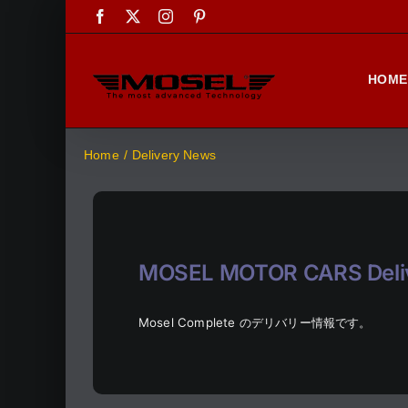
Skip
Facebook
X
Instagram
Pinterest
to
content
HOME
Home
Delivery News
MOSEL MOTOR CARS Deliv
Mosel Complete のデリバリー情報です。