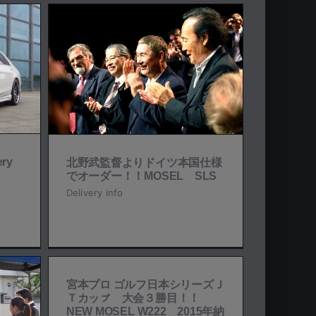
ツ本国
！
ery
北野武監督よりドイツ本国仕様
でオーダー！！MOSEL SLS
Delivery info
宮本プロ ゴルフ日本シリーズＪ
Ｔカッㇷ゚ 大会３勝目！！
NEW MOSEL W222 2015年納