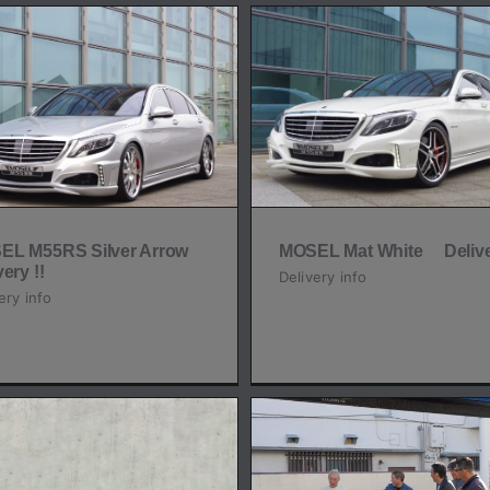
北野武監督よりドイ
MOSEL Mat White
仕様でオーダー！
Delivery
MOSEL SLS
Delivery info
Delivery info
EL M55RS Silver Arrow
MOSEL Mat White Deliv
very !!
Delivery info
ery info