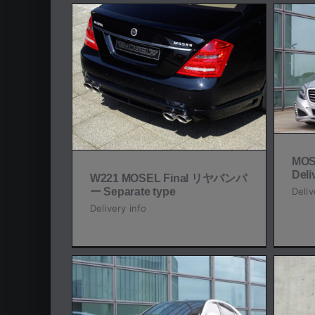
MOSEL M55RS Silver
nal リヤバ
Arrow Delivery !!
e type
Delivery info
o
MOS
Deli
W221 MOSEL Final リヤバンパ
ー Separate type
Deliv
Delivery info
藤本佳則プロゴルファー
ルファー