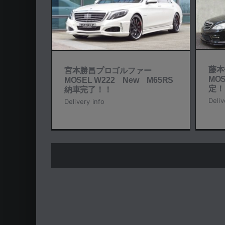
MOSEL W221 M65RS 納車
2 New
世
決定！！
完了！！
Delivery info
o
藤
宮本勝昌プロゴルファー
MOS
MOSEL W222 New M65RS
定！
納車完了！！
Deliv
Delivery info