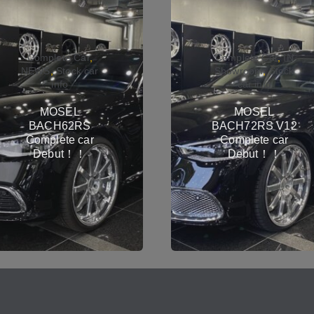
Complete Car
,
Complete Car
,
IN
NEWS
,
Stock car
Showroom
,
Stock
info
car info
MOSEL
MOSEL
BACH62RS
BACH72RS V12
Complete car
Complete car
Debut！！
Debut！！