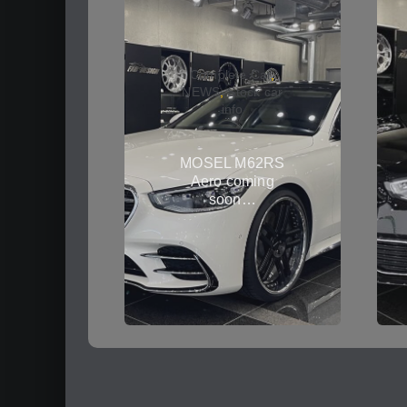
Complete Car
,
NEWS
,
Stock car
info
MOSEL M62RS
Aero coming
soon…