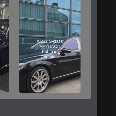
Complete Car
W222 S-class
MAYBACH
Pullman
Complete