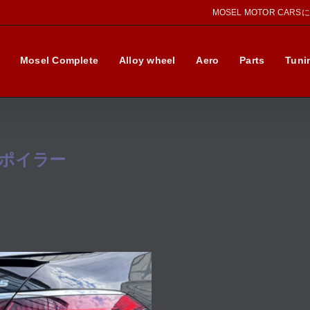
MOSEL MOTOR CAR
Mosel Complete
Alloy wheel
Aero
Parts
Tuni
スポイラー