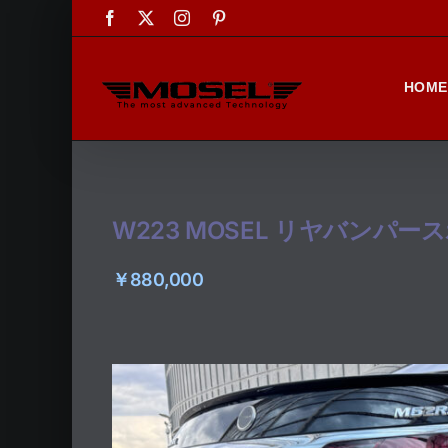
Skip
Facebook
X
Instagram
Pinterest
to
content
HOME
W223 MOSEL リヤバンパー
￥880,000